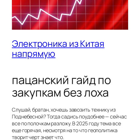
Электроника из Китая
напрямую
пацанский гайд по
закупкам без лоха
Слушай, братан, хочешь завозить технику из
Поднебесной? Тогда садись поудобнее — сейчас
все по полочкам разложу. В 2025 году тема все
еще горячая, несмотря на то что геополитика
творит черт знает что.