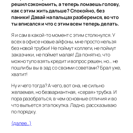
решил сэкономить, а теперь ломаешь голову,
как с этим жить дальше? Спокойно, без
паники! Давай на пальцах разберемся, во что
ты вписался и что с этим всем теперь делать.
Я и сам в какой-то момент с этим столкнулся. У
всех в офисе новые айфоны, мне просто нельзя
без новой трубки! Не поймут коллеги, не поймут
заказчики, не поймет малая! Да понятно, что
можно тупо взять кредит и вопрос решен, но… не
пошли бы вы в зад со своими советами? Брал уже,
хватит!
Ну и чего тогда? А чего, вот она, не сильно
желаемая, но безвариантная, «серая» трубка. И
пора разобраться, в чем основные отличия и во
что выльется эта покупка. Ладно, рассказываю
по порядку.
(далее…)