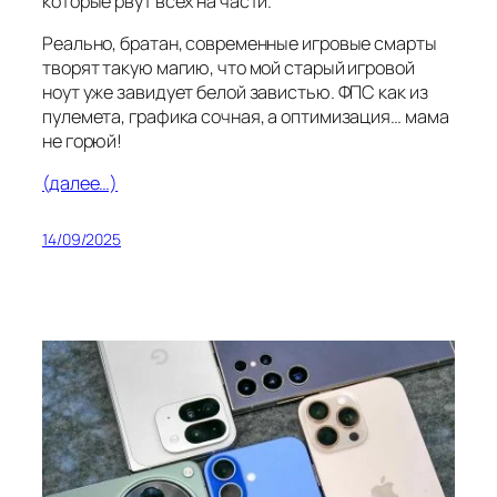
которые рвут всех на части.
Реально, братан, современные игровые смарты
творят такую магию, что мой старый игровой
ноут уже завидует белой завистью. ФПС как из
пулемета, графика сочная, а оптимизация… мама
не горюй!
(далее…)
14/09/2025