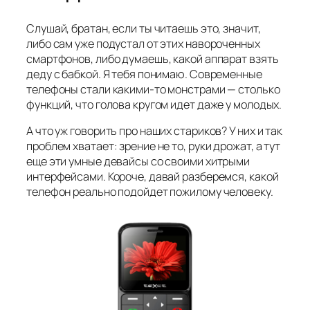
Слушай, братан, если ты читаешь это, значит,
либо сам уже подустал от этих навороченных
смартфонов, либо думаешь, какой аппарат взять
деду с бабкой. Я тебя понимаю. Современные
телефоны стали какими-то монстрами — столько
функций, что голова кругом идет даже у молодых.
А что уж говорить про наших стариков? У них и так
проблем хватает: зрение не то, руки дрожат, а тут
еще эти умные девайсы со своими хитрыми
интерфейсами. Короче, давай разберемся, какой
телефон реально подойдет пожилому человеку.