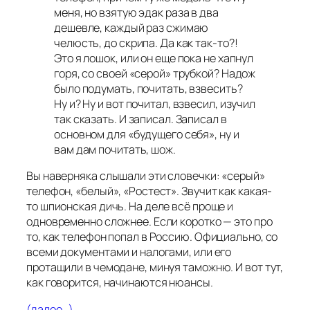
меня, но взятую эдак раза в два
дешевле, каждый раз сжимаю
челюсть, до скрипа. Да как так-то?!
Это я лошок, или он еще пока не хапнул
горя, со своей «серой» трубкой? Надож
было подумать, почитать, взвесить?
Ну и? Ну и вот почитал, взвесил, изучил
так сказать. И записал. Записал в
основном для «будущего себя», ну и
вам дам почитать, шож.
Вы наверняка слышали эти словечки: «серый»
телефон, «белый», «Ростест». Звучит как какая-
то шпионская дичь. На деле всё проще и
одновременно сложнее. Если коротко — это про
то, как телефон попал в Россию. Официально, со
всеми документами и налогами, или его
протащили в чемодане, минуя таможню. И вот тут,
как говорится, начинаются нюансы.
(далее…)