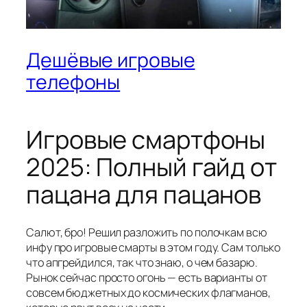
Дешёвые игровые
телефоны
Игровые смартфоны
2025: Полный гайд от
пацана для пацанов
Салют, бро! Решил разложить по полочкам всю
инфу про игровые смарты в этом году. Сам только
что апгрейдился, так что знаю, о чем базарю.
Рынок сейчас просто огонь — есть варианты от
совсем бюджетных до космических флагманов,