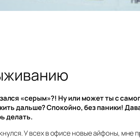
выживанию
зался «серым»?! Ну или может ты с само
 жить дальше? Спокойно, без паники! Дав
рь делать.
лкнулся. У всех в офисе новые айфоны, мне 