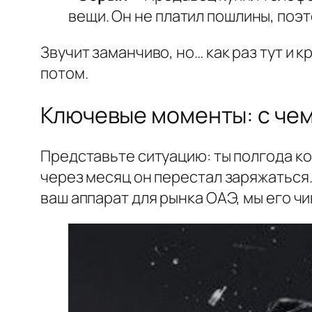
вещи. Он не платил пошлины, поэт
Звучит заманчиво, но… как раз тут и
потом.
Ключевые моменты: с чем
Представьте ситуацию: ты полгода коп
через месяц он перестал заряжаться.
ваш аппарат для рынка ОАЭ, мы его чин