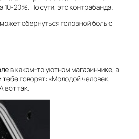
 10-20%. По сути, это контрабанда.
те может обернуться головной болью
вле в каком-то уютном магазинчике, а
м тебе говорят: «Молодой человек,
А вот так.