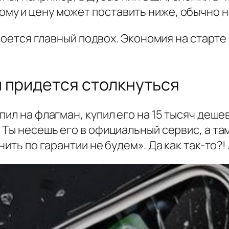
ому и цену может поставить ниже, обычно на
 кроется главный подвох. Экономия на стар
 придется столкнуться
ил на флагман, купил его на 15 тысяч деше
 Ты несешь его в официальный сервис, а та
ить по гарантии не будем». Да как так-то?! 