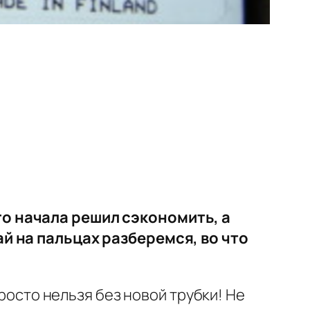
го начала решил сэкономить, а
ай на пальцах разберемся, во что
просто нельзя без новой трубки! Не