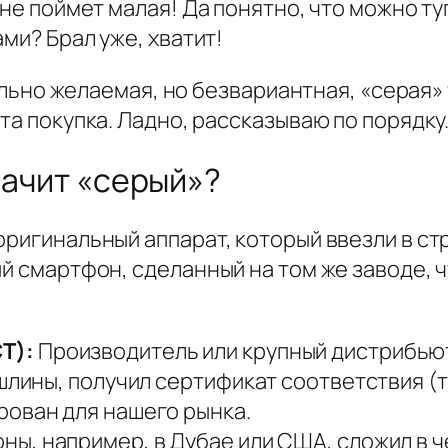
 не поймет малая! Да понятно, что можно ту
ами? Брал уже, хватит!
сильно желаемая, но безвариантная, «серая»
та покупка. Ладно, рассказываю по порядку
значит «серый»?
оригинальный аппарат, который ввезли в ст
й смартфон, сделанный на том же заводе, ч
Т):
Производитель или крупный дистрибью
шлины, получил сертификат соответствия (т
рован для нашего рынка.
ы, например, в Дубае или США, сложил в ч