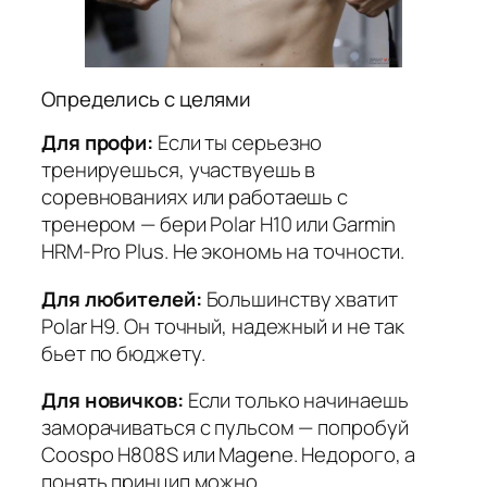
Определись с целями
Для профи:
Если ты серьезно
тренируешься, участвуешь в
соревнованиях или работаешь с
тренером — бери Polar H10 или Garmin
HRM-Pro Plus. Не экономь на точности.
Для любителей:
Большинству хватит
Polar H9. Он точный, надежный и не так
бьет по бюджету.
Для новичков:
Если только начинаешь
заморачиваться с пульсом — попробуй
Coospo H808S или Magene. Недорого, а
понять принцип можно.