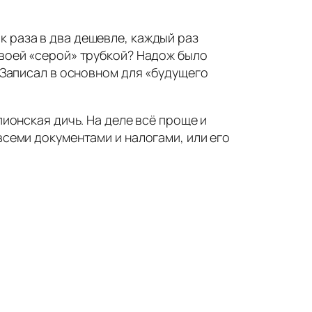
ак раза в два дешевле, каждый раз
 своей «серой» трубкой? Надож было
л. Записал в основном для «будущего
пионская дичь. На деле всё проще и
всеми документами и налогами, или его