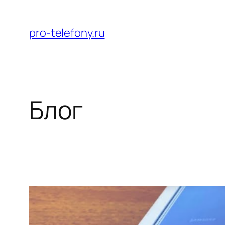
Перейти
к
pro-telefony.ru
содержимому
Блог