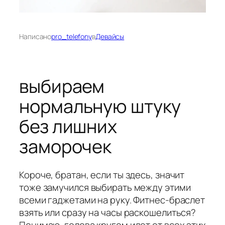
Написано
pro_telefony
в
Девайсы
выбираем
нормальную штуку
без лишних
заморочек
Короче, братан, если ты здесь, значит
тоже замучился выбирать между этими
всеми гаджетами на руку. Фитнес-браслет
взять или сразу на часы раскошелиться?
Понимаю, голова кругом идет от всех этих