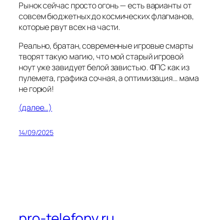
Рынок сейчас просто огонь — есть варианты от
совсем бюджетных до космических флагманов,
которые рвут всех на части.
Реально, братан, современные игровые смарты
творят такую магию, что мой старый игровой
ноут уже завидует белой завистью. ФПС как из
пулемета, графика сочная, а оптимизация… мама
не горюй!
(далее…)
14/09/2025
pro-telefony.ru