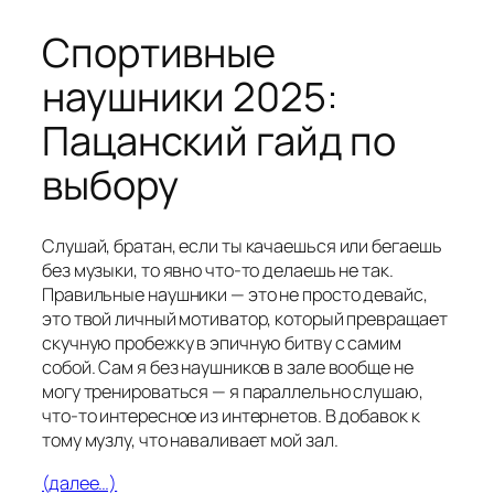
Спортивные
наушники 2025:
Пацанский гайд по
выбору
Слушай, братан, если ты качаешься или бегаешь
без музыки, то явно что-то делаешь не так.
Правильные наушники — это не просто девайс,
это твой личный мотиватор, который превращает
скучную пробежку в эпичную битву с самим
собой. Сам я без наушников в зале вообще не
могу тренироваться — я параллельно слушаю,
что-то интересное из интернетов. В добавок к
тому музлу, что наваливает мой зал.
(далее…)