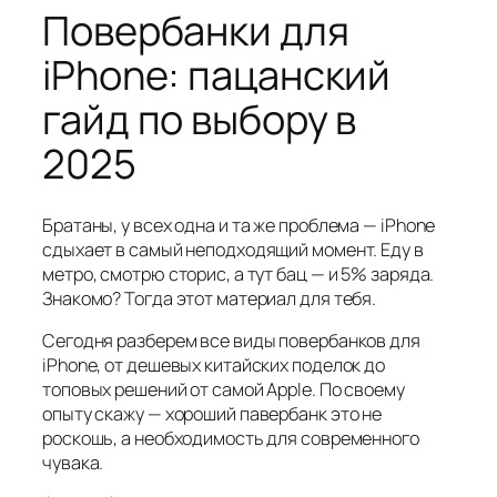
Повербанки для
iPhone: пацанский
гайд по выбору в
2025
Братаны, у всех одна и та же проблема — iPhone
сдыхает в самый неподходящий момент. Еду в
метро, смотрю сторис, а тут бац — и 5% заряда.
Знакомо? Тогда этот материал для тебя.
Сегодня разберем все виды повербанков для
iPhone, от дешевых китайских поделок до
топовых решений от самой Apple. По своему
опыту скажу — хороший павербанк это не
роскошь, а необходимость для современного
чувака.