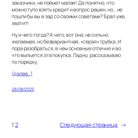
заказчики, не поймет малая! Да понятно, что
можно тупо взять кредит и вопрос решен, но… не
пошли бы вы в зад со своими советами? Брал уже,
хватит!
Ну и чего тогда? А чего, вот она, не сильно
желаемая, но безвариантная, «серая» трубка. И
пора разобраться, в чем основные отличия и во
что выльется эта покупка. Ладно, рассказываю
по порядку.
(далее…)
28/08/2025
1
2
Следующая страница
→