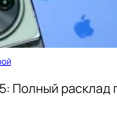
рой
: Полный расклад 