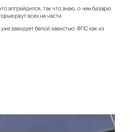
то апгрейдился, так что знаю, о чем базарю.
орые рвут всех на части.
уже завидует белой завистью. ФПС как из