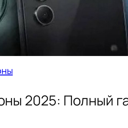
оны
ны 2025: Полный га